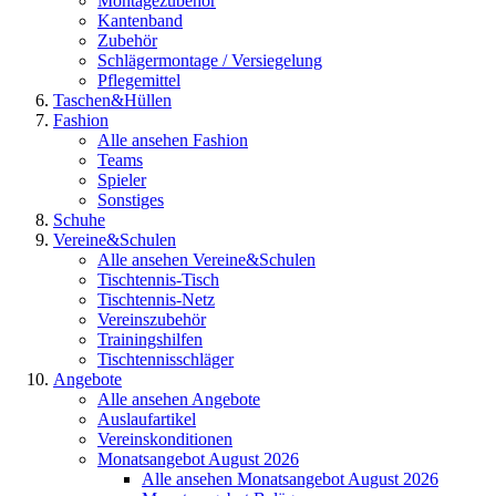
Montagezubehör
Kantenband
Zubehör
Schlägermontage / Versiegelung
Pflegemittel
Taschen&Hüllen
Fashion
Alle ansehen Fashion
Teams
Spieler
Sonstiges
Schuhe
Vereine&Schulen
Alle ansehen Vereine&Schulen
Tischtennis-Tisch
Tischtennis-Netz
Vereinszubehör
Trainingshilfen
Tischtennisschläger
Angebote
Alle ansehen Angebote
Auslaufartikel
Vereinskonditionen
Monatsangebot August 2026
Alle ansehen Monatsangebot August 2026