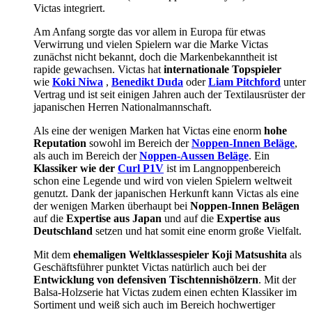
Victas integriert.
Am Anfang sorgte das vor allem in Europa für etwas
Verwirrung und vielen Spielern war die Marke Victas
zunächst nicht bekannt, doch die Markenbekanntheit ist
rapide gewachsen. Victas hat
internationale Topspieler
wie
Koki Niwa
,
Benedikt Duda
oder
Liam Pitchford
unter
Vertrag und ist seit einigen Jahren auch der Textilausrüster der
japanischen Herren Nationalmannschaft.
Als eine der wenigen Marken hat Victas eine enorm
hohe
Reputation
sowohl im Bereich der
Noppen-Innen Beläge
,
als auch im Bereich der
Noppen-Aussen Beläge
. Ein
Klassiker wie der
Curl P1V
ist im Langnoppenbereich
schon eine Legende und wird von vielen Spielern weltweit
genutzt. Dank der japanischen Herkunft kann Victas als eine
der wenigen Marken überhaupt bei
Noppen-Innen Belägen
auf die
Expertise aus Japan
und auf die
Expertise aus
Deutschland
setzen und hat somit eine enorm große Vielfalt.
Mit dem
ehemaligen Weltklassespieler Koji Matsushita
als
Geschäftsführer punktet Victas natürlich auch bei der
Entwicklung von defensiven Tischtennishölzern
. Mit der
Balsa-Holzserie hat Victas zudem einen echten Klassiker im
Sortiment und weiß sich auch im Bereich hochwertiger