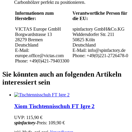
Carbonhölzer perfekt zu positionieren.
Informationen zum
Verantwortliche Person für
Hersteller:
die EU:
VICTAS Europe GmbH
spinfactory GmbH&Co.KG
Borgwardstrasse 13
Widdersdorfer Str. 211
28279 Bremen
50825 Köln
Deutschland
Deutschland
E-Mail:
E-Mail: info@spinfactory.de
europe.office@victas.com
Phone: +49(0)221-2726478-0
Phone: +49(0)421-79403300
Sie könnten auch an folgenden Artikeln
interessiert sein
Xiom
Tischtennisschuh FT Igre 2
UVP:
115,90 €
spinfactory
-Preis:
109,90 €
inkl. MwSt., ggf. zzgl.
Versandkosten