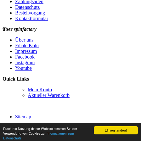
Zahlungsarten
Datenschutz
Bestellvorgang
Kontaktformular
über
spinfactory
Über uns
Filiale Köln
Impressum
Facebook
Instagram
Youtube
Quick Links
Mein Konto
Aktueller Warenkorb
Sitemap
Bestellung widerrufen
Durch die Nutzung dieser Website stimmen Sie der
Einverstanden!
Verwendung von Cookies zu.
Informationen zum
© 2017-2026
spinfactory GmbH & Co. KG
.
Datenschutz