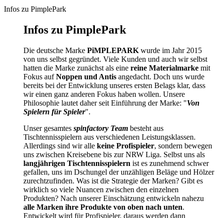
Infos zu PimplePark
Infos zu PimplePark
Die deutsche Marke
PiMPLEPARK
wurde im Jahr 2015
von uns selbst gegründet. Viele Kunden und auch wir selbst
hatten die Marke zunächst als eine
reine Materialmarke
mit
Fokus auf
Noppen und Antis
angedacht. Doch uns wurde
bereits bei der Entwicklung unseres ersten Belags klar, dass
wir einen ganz anderen Fokus haben wollen. Unsere
Philosophie lautet daher seit Einführung der Marke: "
Von
Spielern für Spieler
".
Unser gesamtes
spinfactory Team
besteht aus
Tischtennisspielern aus verschiedenen Leistungsklassen.
Allerdings sind wir alle
keine Profispieler
, sondern bewegen
uns zwischen Kreisebene bis zur NRW Liga. Selbst uns als
langjährigen Tischtennisspielern
ist es zunehmend schwer
gefallen, uns im Dschungel der unzähligen Beläge und Hölzer
zurechtzufinden. Was ist die Strategie der Marken? Gibt es
wirklich so viele Nuancen zwischen den einzelnen
Produkten? Nach unserer Einschätzung entwickeln nahezu
alle Marken ihre Produkte von oben nach unten
.
Entwickelt wird für Profispieler, daraus werden dann