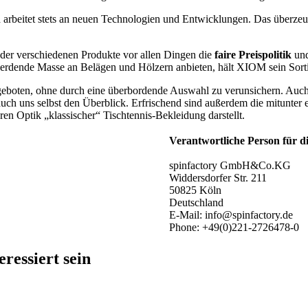
rbeitet stets an neuen Technologien und Entwicklungen. Das überzeug
der verschiedenen Produkte vor allen Dingen die
faire Preispolitik
und
erdende Masse an Belägen und Hölzern anbieten, hält XIOM sein Sortim
 geboten, ohne durch eine überbordende Auswahl zu verunsichern. Auch
auch uns selbst den Überblick. Erfrischend sind außerdem die mitunter e
ren Optik „klassischer“ Tischtennis-Bekleidung darstellt.
Verantwortliche Person für d
spinfactory GmbH&Co.KG
Widdersdorfer Str. 211
50825 Köln
Deutschland
E-Mail: info@spinfactory.de
Phone: +49(0)221-2726478-0
ressiert sein