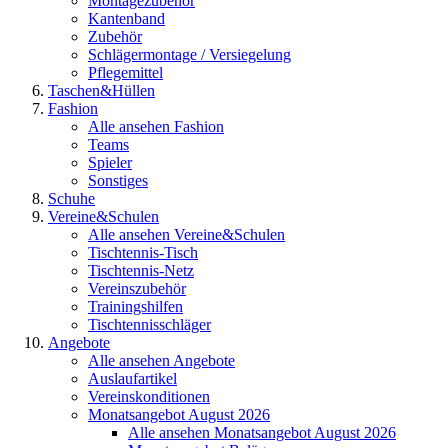
Montagezubehör
Kantenband
Zubehör
Schlägermontage / Versiegelung
Pflegemittel
Taschen&Hüllen
Fashion
Alle ansehen Fashion
Teams
Spieler
Sonstiges
Schuhe
Vereine&Schulen
Alle ansehen Vereine&Schulen
Tischtennis-Tisch
Tischtennis-Netz
Vereinszubehör
Trainingshilfen
Tischtennisschläger
Angebote
Alle ansehen Angebote
Auslaufartikel
Vereinskonditionen
Monatsangebot August 2026
Alle ansehen Monatsangebot August 2026