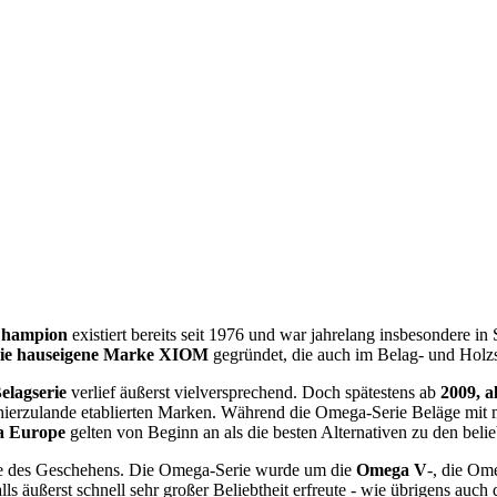
Champion
existiert bereits seit 1976 und war jahrelang insbesondere in
die hauseigene Marke XIOM
gegründet, die auch im Belag- und Holzse
lagserie
verlief äußerst vielversprechend. Doch spätestens ab
2009, a
 hierzulande etablierten Marken. Während die Omega-Serie Beläge mit m
a Europe
gelten von Beginn an als die besten Alternativen zu den belie
e des Geschehens. Die Omega-Serie wurde um die
Omega V
-, die Om
alls äußerst schnell sehr großer Beliebtheit erfreute - wie übrigens auc