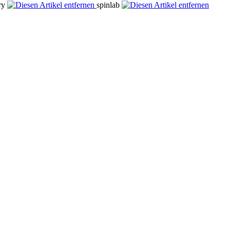
ory
spinlab