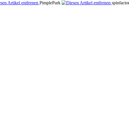
PimplePark
spinfact