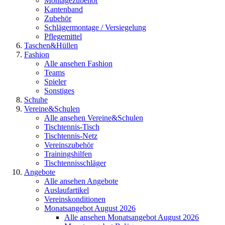
Montagezubehör
Kantenband
Zubehör
Schlägermontage / Versiegelung
Pflegemittel
Taschen&Hüllen
Fashion
Alle ansehen Fashion
Teams
Spieler
Sonstiges
Schuhe
Vereine&Schulen
Alle ansehen Vereine&Schulen
Tischtennis-Tisch
Tischtennis-Netz
Vereinszubehör
Trainingshilfen
Tischtennisschläger
Angebote
Alle ansehen Angebote
Auslaufartikel
Vereinskonditionen
Monatsangebot August 2026
Alle ansehen Monatsangebot August 2026