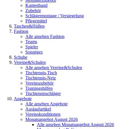
Montagezubehör
Kantenband
Zubehör
Schlägermontage / Versiegelung
Pflegemittel
Taschen&Hüllen
Fashion
Alle ansehen Fashion
Teams
Spieler
Sonstiges
Schuhe
Vereine&Schulen
Alle ansehen Vereine&Schulen
Tischtennis-Tisch
Tischtennis-Netz
Vereinszubehör
Trainingshilfen
Tischtennisschläger
Angebote
Alle ansehen Angebote
Auslaufartikel
Vereinskonditionen
Monatsangebot August 2026
Alle ansehen Monatsangebot August 2026