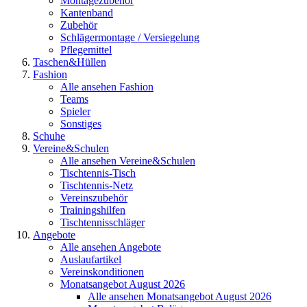
Montagezubehör
Kantenband
Zubehör
Schlägermontage / Versiegelung
Pflegemittel
Taschen&Hüllen
Fashion
Alle ansehen Fashion
Teams
Spieler
Sonstiges
Schuhe
Vereine&Schulen
Alle ansehen Vereine&Schulen
Tischtennis-Tisch
Tischtennis-Netz
Vereinszubehör
Trainingshilfen
Tischtennisschläger
Angebote
Alle ansehen Angebote
Auslaufartikel
Vereinskonditionen
Monatsangebot August 2026
Alle ansehen Monatsangebot August 2026