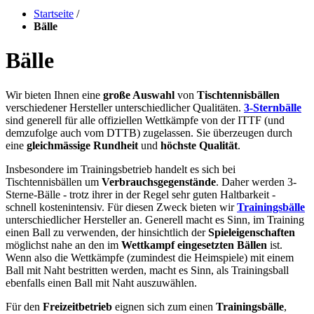
Startseite
/
Bälle
Bälle
Wir bieten Ihnen eine
große Auswahl
von
Tischtennisbällen
verschiedener Hersteller unterschiedlicher Qualitäten.
3-Sternbälle
sind generell für alle offiziellen Wettkämpfe von der ITTF (und
demzufolge auch vom DTTB) zugelassen. Sie überzeugen durch
eine
gleichmässige Rundheit
und
höchste Qualität
.
Insbesondere im Trainingsbetrieb handelt es sich bei
Tischtennisbällen um
Verbrauchsgegenstände
. Daher werden 3-
Sterne-Bälle - trotz ihrer in der Regel sehr guten Haltbarkeit -
schnell kostenintensiv. Für diesen Zweck bieten wir
Trainingsbälle
unterschiedlicher Hersteller an. Generell macht es Sinn, im Training
einen Ball zu verwenden, der hinsichtlich der
Spieleigenschaften
möglichst nahe an den im
Wettkampf eingesetzten Bällen
ist.
Wenn also die Wettkämpfe (zumindest die Heimspiele) mit einem
Ball mit Naht bestritten werden, macht es Sinn, als Trainingsball
ebenfalls einen Ball mit Naht auszuwählen.
Für den
Freizeitbetrieb
eignen sich zum einen
Trainingsbälle
,