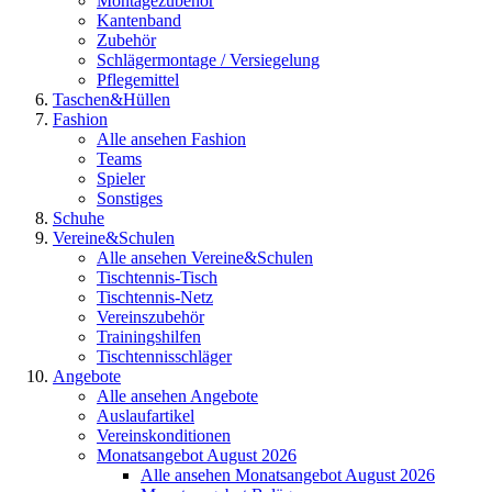
Montagezubehör
Kantenband
Zubehör
Schlägermontage / Versiegelung
Pflegemittel
Taschen&Hüllen
Fashion
Alle ansehen Fashion
Teams
Spieler
Sonstiges
Schuhe
Vereine&Schulen
Alle ansehen Vereine&Schulen
Tischtennis-Tisch
Tischtennis-Netz
Vereinszubehör
Trainingshilfen
Tischtennisschläger
Angebote
Alle ansehen Angebote
Auslaufartikel
Vereinskonditionen
Monatsangebot August 2026
Alle ansehen Monatsangebot August 2026