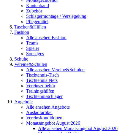
Montagezubehör
Kantenband
Zubehör
Schlägermontage / Versiegelung
Pflegemittel
Taschen&Hüllen
Fashion
Alle ansehen Fashion
Teams
Spieler
Sonstiges
Schuhe
Vereine&Schulen
Alle ansehen Vereine&Schulen
Tischtennis-Tisch
Tischtennis-Netz
Vereinszubehör
Trainingshilfen
Tischtennisschläger
Angebote
Alle ansehen Angebote
Auslaufartikel
Vereinskonditionen
Monatsangebot August 2026
Alle ansehen Monatsangebot August 2026