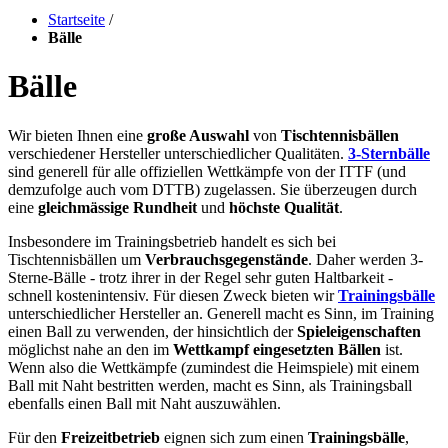
Startseite
/
Bälle
Bälle
Wir bieten Ihnen eine
große Auswahl
von
Tischtennisbällen
verschiedener Hersteller unterschiedlicher Qualitäten.
3-Sternbälle
sind generell für alle offiziellen Wettkämpfe von der ITTF (und
demzufolge auch vom DTTB) zugelassen. Sie überzeugen durch
eine
gleichmässige Rundheit
und
höchste Qualität
.
Insbesondere im Trainingsbetrieb handelt es sich bei
Tischtennisbällen um
Verbrauchsgegenstände
. Daher werden 3-
Sterne-Bälle - trotz ihrer in der Regel sehr guten Haltbarkeit -
schnell kostenintensiv. Für diesen Zweck bieten wir
Trainingsbälle
unterschiedlicher Hersteller an. Generell macht es Sinn, im Training
einen Ball zu verwenden, der hinsichtlich der
Spieleigenschaften
möglichst nahe an den im
Wettkampf eingesetzten Bällen
ist.
Wenn also die Wettkämpfe (zumindest die Heimspiele) mit einem
Ball mit Naht bestritten werden, macht es Sinn, als Trainingsball
ebenfalls einen Ball mit Naht auszuwählen.
Für den
Freizeitbetrieb
eignen sich zum einen
Trainingsbälle
,