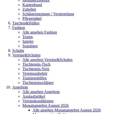
Montagezubehör
Kantenband
Zubehör
Schlägermontage / Versiegelung
Pflegemittel
Taschen&Hüllen
Fashion
Alle ansehen Fashion
Teams
Spieler
Sonstiges
Schuhe
Vereine&Schulen
Alle ansehen Vereine&Schulen
Tischtennis-Tisch
Tischtennis-Netz
Vereinszubehör
Trainingshilfen
Tischtennisschläger
Angebote
Alle ansehen Angebote
Auslaufartikel
Vereinskonditionen
Monatsangebot August 2026
Alle ansehen Monatsangebot August 2026