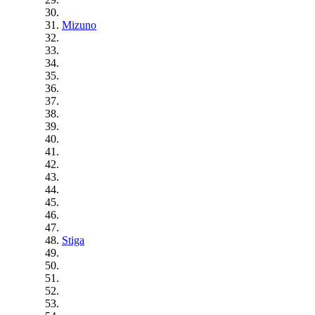
Mizuno
Stiga