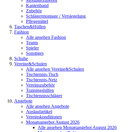
Montagezubehör
Kantenband
Zubehör
Schlägermontage / Versiegelung
Pflegemittel
Taschen&Hüllen
Fashion
Alle ansehen Fashion
Teams
Spieler
Sonstiges
Schuhe
Vereine&Schulen
Alle ansehen Vereine&Schulen
Tischtennis-Tisch
Tischtennis-Netz
Vereinszubehör
Trainingshilfen
Tischtennisschläger
Angebote
Alle ansehen Angebote
Auslaufartikel
Vereinskonditionen
Monatsangebot August 2026
Alle ansehen Monatsangebot August 2026