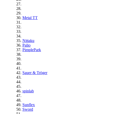
Metal TT
Nittaku
Palio
PimplePark
Sauer & Tröger
spinlab
Sunflex
Sword